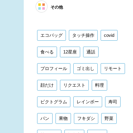
その他
エコバッグ
タッチ操作
covid
食べる
12星座
通話
プロフィール
ゴミ出し
リモート
顔だけ
リクエスト
料理
ピクトグラム
レインボー
寿司
パン
果物
フキダシ
野菜