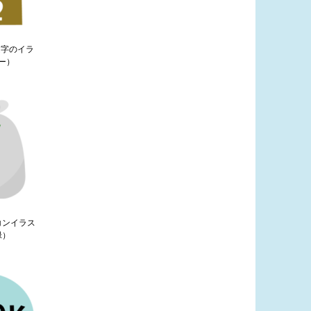
文字のイラ
ー）
コンイラス
緑）