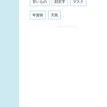
甘いもの
顔文字
マスク
年賀状
天気
スポンサーリンク