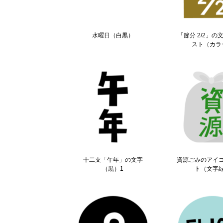
水曜日（白黒）
「節分 2/2」の
スト（カラ
十二支「午年」の文字
資源ごみのアイ
（黒）1
ト（文字