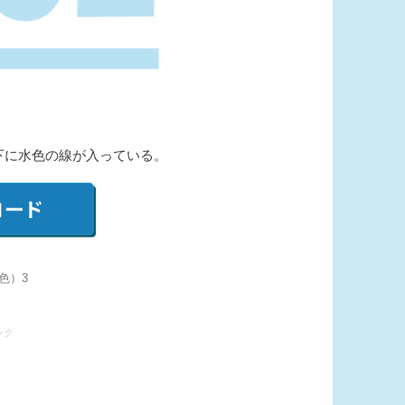
下に水色の線が入っている。
色）3
ンク