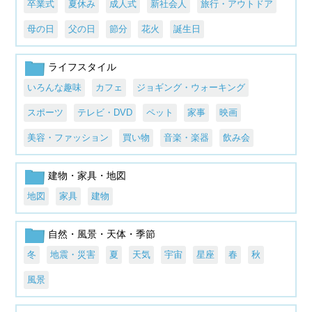
卒業式
夏休み
成人式
新社会人
旅行・アウトドア
母の日
父の日
節分
花火
誕生日
ライフスタイル
いろんな趣味
カフェ
ジョギング・ウォーキング
スポーツ
テレビ・DVD
ペット
家事
映画
美容・ファッション
買い物
音楽・楽器
飲み会
建物・家具・地図
地図
家具
建物
自然・風景・天体・季節
冬
地震・災害
夏
天気
宇宙
星座
春
秋
風景