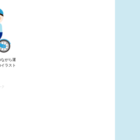
のながら運
のイラスト
ンク