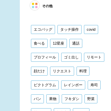
その他
エコバッグ
タッチ操作
covid
食べる
12星座
通話
プロフィール
ゴミ出し
リモート
顔だけ
リクエスト
料理
ピクトグラム
レインボー
寿司
パン
果物
フキダシ
野菜