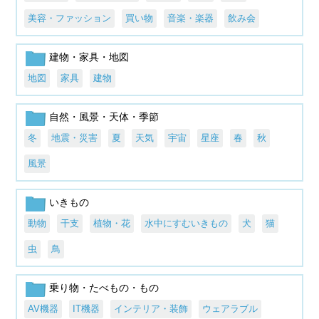
美容・ファッション
買い物
音楽・楽器
飲み会
建物・家具・地図
地図
家具
建物
自然・風景・天体・季節
冬
地震・災害
夏
天気
宇宙
星座
春
秋
風景
いきもの
動物
干支
植物・花
水中にすむいきもの
犬
猫
虫
鳥
乗り物・たべもの・もの
AV機器
IT機器
インテリア・装飾
ウェアラブル