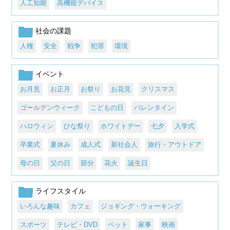
人工知能
高機能デバイス
社会の課題
人権
安全
戦争
犯罪
環境
イベント
お月見
お正月
お祭り
お花見
クリスマス
ゴールデンウィーク
こどもの日
バレンタイン
ハロウィン
ひな祭り
ホワイトデー
七夕
入学式
卒業式
夏休み
成人式
新社会人
旅行・アウトドア
母の日
父の日
節分
花火
誕生日
ライフスタイル
いろんな趣味
カフェ
ジョギング・ウォーキング
スポーツ
テレビ・DVD
ペット
家事
映画