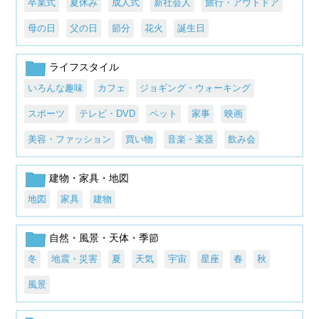
卒業式
夏休み
成人式
新社会人
旅行・アウトドア
母の日
父の日
節分
花火
誕生日
ライフスタイル
いろんな趣味
カフェ
ジョギング・ウォーキング
スポーツ
テレビ・DVD
ペット
家事
映画
美容・ファッション
買い物
音楽・楽器
飲み会
建物・家具・地図
地図
家具
建物
自然・風景・天体・季節
冬
地震・災害
夏
天気
宇宙
星座
春
秋
風景