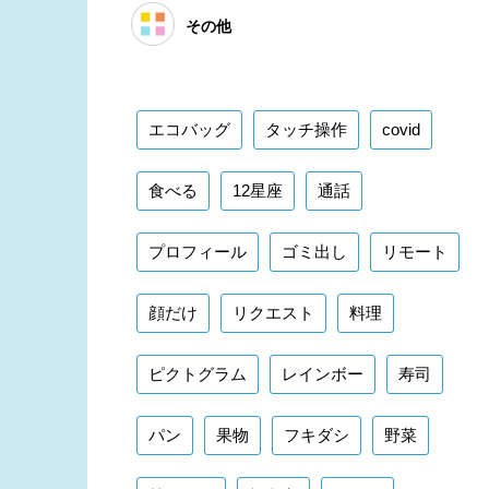
その他
エコバッグ
タッチ操作
covid
食べる
12星座
通話
プロフィール
ゴミ出し
リモート
顔だけ
リクエスト
料理
ピクトグラム
レインボー
寿司
パン
果物
フキダシ
野菜