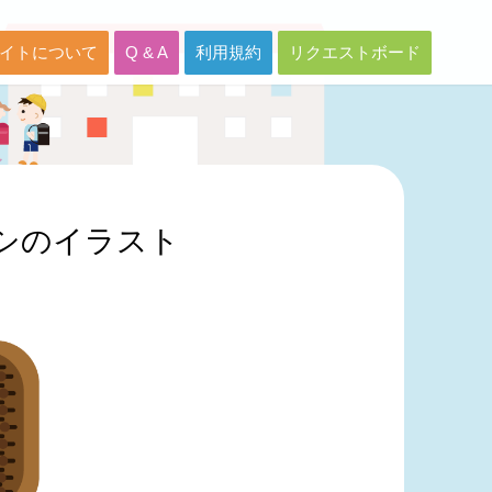
イトについて
Q & A
利用規約
リクエストボード
シのイラスト