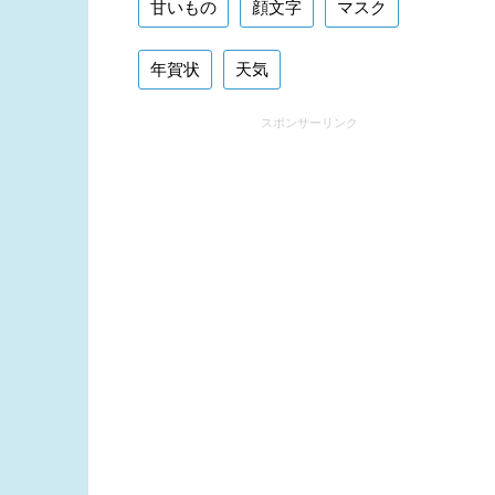
甘いもの
顔文字
マスク
年賀状
天気
スポンサーリンク