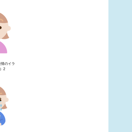
表情のイラ
）2