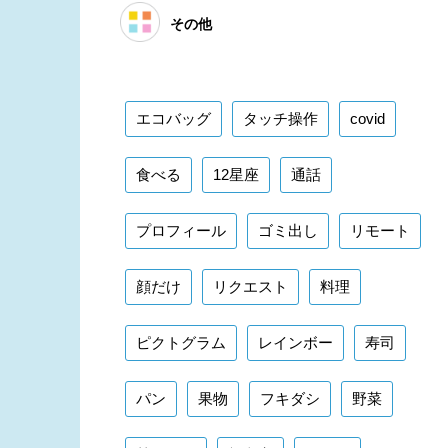
その他
エコバッグ
タッチ操作
covid
食べる
12星座
通話
プロフィール
ゴミ出し
リモート
顔だけ
リクエスト
料理
ピクトグラム
レインボー
寿司
パン
果物
フキダシ
野菜