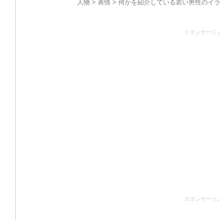
人物
>
表情
> 何かを紹介している若い男性のイラ
スポンサーリ
スポンサーリ