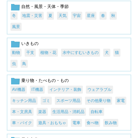
自然・風景・天体・季節
冬
地震・災害
夏
天気
宇宙
星座
春
秋
風景
いきもの
動物
干支
植物・花
水中にすむいきもの
犬
猫
虫
鳥
乗り物・たべもの・もの
AV機器
IT機器
インテリア・装飾
ウェアラブル
キッチン用品
ゴミ
スポーツ用品
その他乗り物
家電
本・文房具
楽器
生活用品・消耗品
自転車
車・バイク
遊具・おもちゃ
電車
食べ物
飲み物