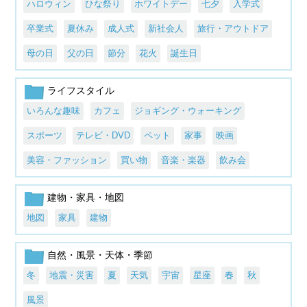
ハロウィン
ひな祭り
ホワイトデー
七夕
入学式
卒業式
夏休み
成人式
新社会人
旅行・アウトドア
母の日
父の日
節分
花火
誕生日
ライフスタイル
いろんな趣味
カフェ
ジョギング・ウォーキング
スポーツ
テレビ・DVD
ペット
家事
映画
美容・ファッション
買い物
音楽・楽器
飲み会
建物・家具・地図
地図
家具
建物
自然・風景・天体・季節
冬
地震・災害
夏
天気
宇宙
星座
春
秋
風景