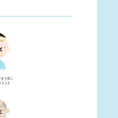
できて悲し
ラスト2