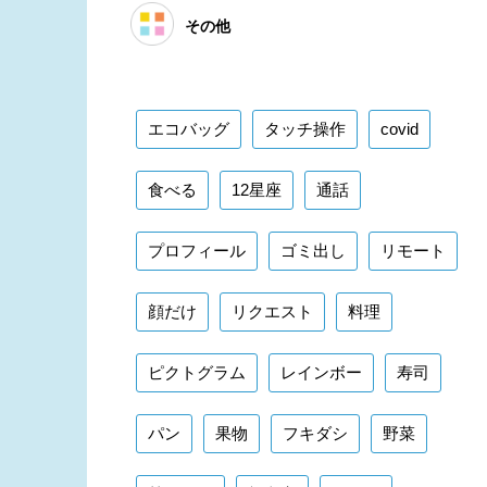
その他
エコバッグ
タッチ操作
covid
食べる
12星座
通話
プロフィール
ゴミ出し
リモート
顔だけ
リクエスト
料理
ピクトグラム
レインボー
寿司
パン
果物
フキダシ
野菜