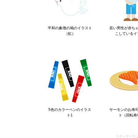
平和の象徴の鳩のイラスト
若い男性が赤ち
（虹）
こしているイ
5色のカラーペンのイラス
サーモンのお寿
ト1
ト（回転寿
スポンサーリ