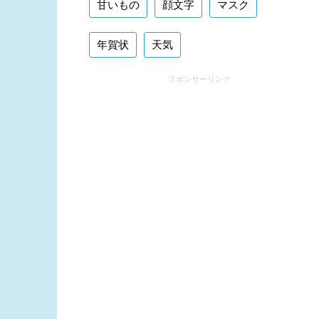
甘いもの
顔文字
マスク
年賀状
天気
スポンサーリンク