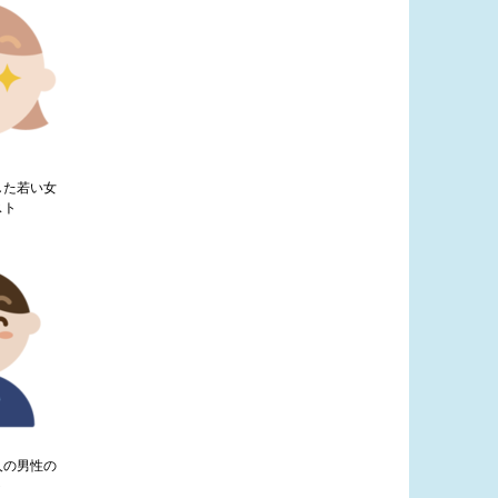
した若い女
スト
人の男性の
ト