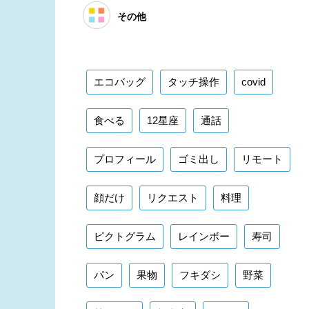
その他
エコバッグ
タッチ操作
covid
食べる
12星座
通話
プロフィール
ゴミ出し
リモート
顔だけ
リクエスト
料理
ピクトグラム
レインボー
寿司
パン
果物
フキダシ
野菜