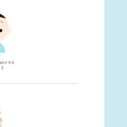
情のイラス
）2