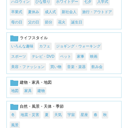
ハロウィン
ひな祭り
ホワイトデー
七夕
入学式
卒業式
夏休み
成人式
新社会人
旅行・アウトドア
母の日
父の日
節分
花火
誕生日
ライフスタイル
いろんな趣味
カフェ
ジョギング・ウォーキング
スポーツ
テレビ・DVD
ペット
家事
映画
美容・ファッション
買い物
音楽・楽器
飲み会
建物・家具・地図
地図
家具
建物
自然・風景・天体・季節
冬
地震・災害
夏
天気
宇宙
星座
春
秋
風景