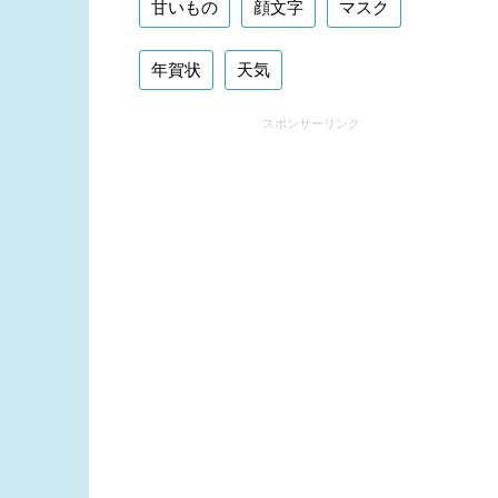
甘いもの
顔文字
マスク
年賀状
天気
スポンサーリンク