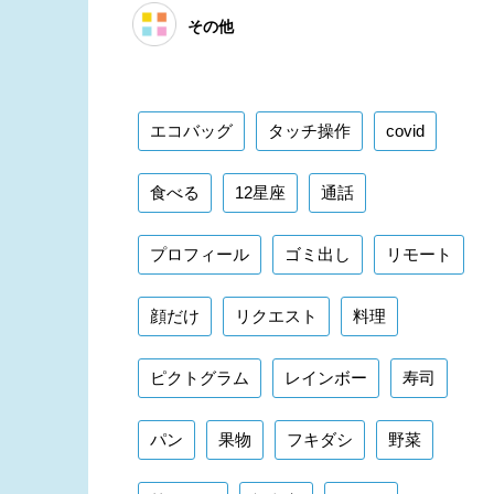
その他
エコバッグ
タッチ操作
covid
食べる
12星座
通話
プロフィール
ゴミ出し
リモート
顔だけ
リクエスト
料理
ピクトグラム
レインボー
寿司
パン
果物
フキダシ
野菜