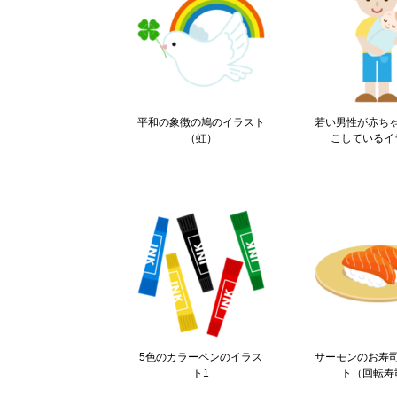
平和の象徴の鳩のイラスト
若い男性が赤ち
（虹）
こしているイ
5色のカラーペンのイラス
サーモンのお寿
ト1
ト（回転寿