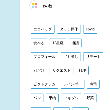
その他
エコバッグ
タッチ操作
covid
食べる
12星座
通話
プロフィール
ゴミ出し
リモート
顔だけ
リクエスト
料理
ピクトグラム
レインボー
寿司
パン
果物
フキダシ
野菜