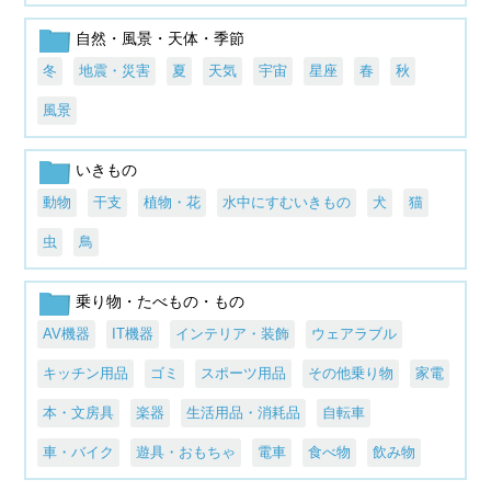
自然・風景・天体・季節
冬
地震・災害
夏
天気
宇宙
星座
春
秋
風景
いきもの
動物
干支
植物・花
水中にすむいきもの
犬
猫
虫
鳥
乗り物・たべもの・もの
AV機器
IT機器
インテリア・装飾
ウェアラブル
キッチン用品
ゴミ
スポーツ用品
その他乗り物
家電
本・文房具
楽器
生活用品・消耗品
自転車
車・バイク
遊具・おもちゃ
電車
食べ物
飲み物