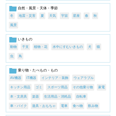
自然・風景・天体・季節
冬
地震・災害
夏
天気
宇宙
星座
春
秋
風景
いきもの
動物
干支
植物・花
水中にすむいきもの
犬
猫
虫
鳥
乗り物・たべもの・もの
AV機器
IT機器
インテリア・装飾
ウェアラブル
キッチン用品
ゴミ
スポーツ用品
その他乗り物
家電
本・文房具
楽器
生活用品・消耗品
自転車
車・バイク
遊具・おもちゃ
電車
食べ物
飲み物