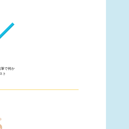
鉛筆で何か
スト