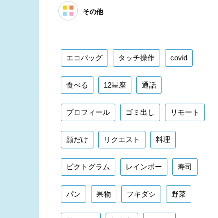
その他
エコバッグ
タッチ操作
covid
食べる
12星座
通話
プロフィール
ゴミ出し
リモート
顔だけ
リクエスト
料理
ピクトグラム
レインボー
寿司
パン
果物
フキダシ
野菜