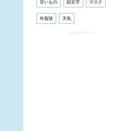
甘いもの
顔文字
マスク
年賀状
天気
スポンサーリンク