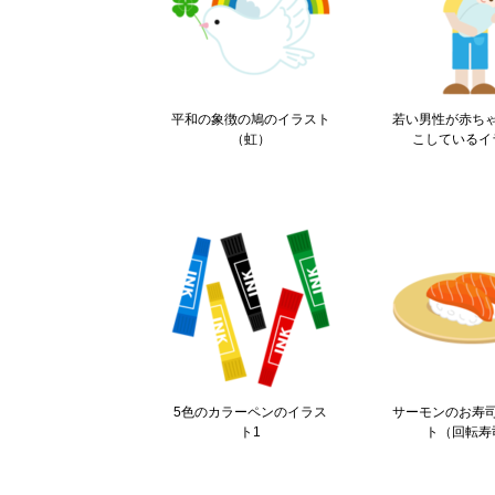
平和の象徴の鳩のイラスト
若い男性が赤ち
（虹）
こしているイ
5色のカラーペンのイラス
サーモンのお寿
ト1
ト（回転寿