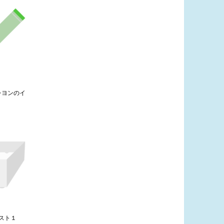
レヨンのイ
2
スト１