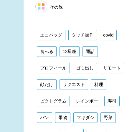
その他
エコバッグ
タッチ操作
covid
食べる
12星座
通話
プロフィール
ゴミ出し
リモート
顔だけ
リクエスト
料理
ピクトグラム
レインボー
寿司
パン
果物
フキダシ
野菜