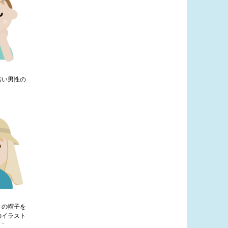
若い男性の
ト
きの帽子を
のイラスト
ュ）