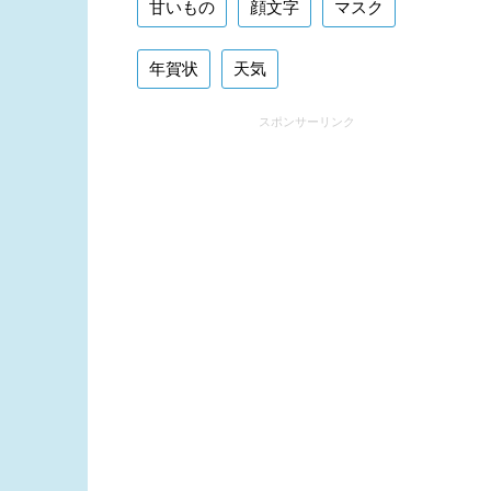
甘いもの
顔文字
マスク
年賀状
天気
スポンサーリンク