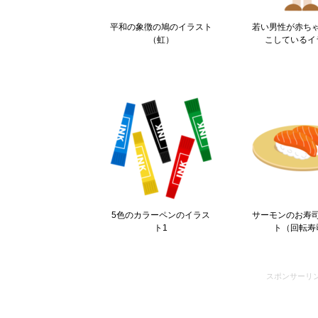
平和の象徴の鳩のイラスト
若い男性が赤ち
（虹）
こしているイ
5色のカラーペンのイラス
サーモンのお寿
ト1
ト（回転寿
スポンサーリ