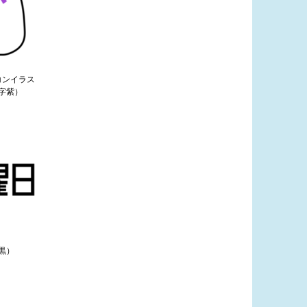
コンイラス
字紫）
黒）