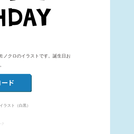
字の、モノクロのイラストです。誕生日お
。
字のイラスト（白黒）
ンク