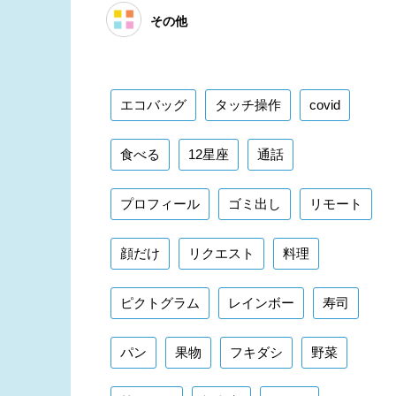
その他
エコバッグ
タッチ操作
covid
食べる
12星座
通話
プロフィール
ゴミ出し
リモート
顔だけ
リクエスト
料理
ピクトグラム
レインボー
寿司
パン
果物
フキダシ
野菜