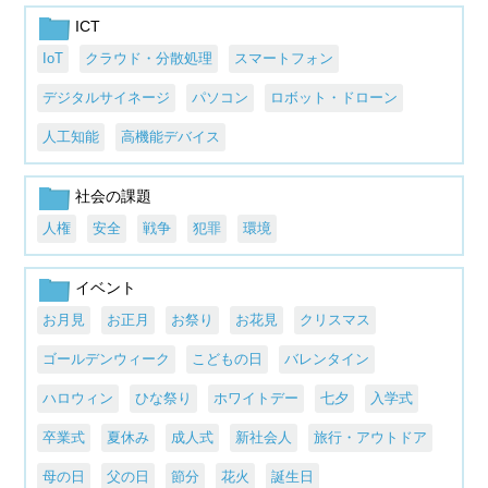
ICT
IoT
クラウド・分散処理
スマートフォン
デジタルサイネージ
パソコン
ロボット・ドローン
人工知能
高機能デバイス
社会の課題
人権
安全
戦争
犯罪
環境
イベント
お月見
お正月
お祭り
お花見
クリスマス
ゴールデンウィーク
こどもの日
バレンタイン
ハロウィン
ひな祭り
ホワイトデー
七夕
入学式
卒業式
夏休み
成人式
新社会人
旅行・アウトドア
母の日
父の日
節分
花火
誕生日